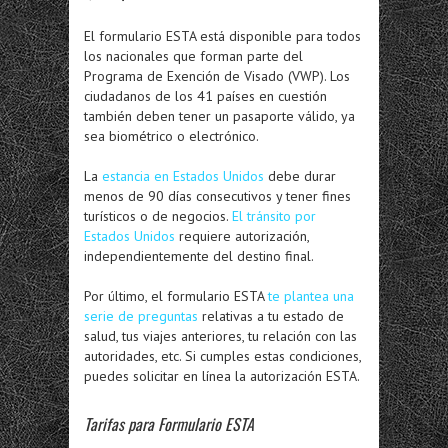
El formulario ESTA está disponible para todos
los nacionales que forman parte del
Programa de Exención de Visado (VWP). Los
ciudadanos de los 41 países en cuestión
también deben tener un pasaporte válido, ya
sea biométrico o electrónico.
La
estancia en Estados Unidos
debe durar
menos de 90 días consecutivos y tener fines
turísticos o de negocios.
El tránsito por
Estados Unidos
requiere autorización,
independientemente del destino final.
Por último, el formulario ESTA
te plantea una
serie de preguntas
relativas a tu estado de
salud, tus viajes anteriores, tu relación con las
autoridades, etc. Si cumples estas condiciones,
puedes solicitar en línea la autorización ESTA.
Tarifas para
Formulario ESTA