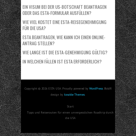
EIN VISUM BEI DER US-BOTSCHAFT BEANTRAGEN
ODER DAS ESTA-FORMULAR AUSFÜLLEN?
WIE VIEL KOSTET EINE ESTA-REISEGENEHMIGUNG
FÜR DIE USA?
ESTA BEANTRAGEN, WIE KANN ICH EINEN ONLINE-
ANTRAG STELLEN?
WIE LANGE IST DIE ESTA-GENEHMIGUNG GÜLTIG?
IN WELCHEN FÄLLEN IST ESTA ERFORDERLICH?
Copyright © 2026 ESTA USA. Proudly powered by
WordPress
. BoldR
design by
Iceable Themes
.
Start
Tipps und Reiserouten für einen unvergesslichen Roadtrip durch
die USA