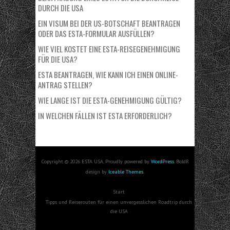
DURCH DIE USA
EIN VISUM BEI DER US-BOTSCHAFT BEANTRAGEN
ODER DAS ESTA-FORMULAR AUSFÜLLEN?
WIE VIEL KOSTET EINE ESTA-REISEGENEHMIGUNG
FÜR DIE USA?
ESTA BEANTRAGEN, WIE KANN ICH EINEN ONLINE-
ANTRAG STELLEN?
WIE LANGE IST DIE ESTA-GENEHMIGUNG GÜLTIG?
IN WELCHEN FÄLLEN IST ESTA ERFORDERLICH?
Copyright © 2026 ESTA USA. Proudly powered by
WordPress
. BoldR
design by
Iceable Themes
.
Start
Tipps und Reiserouten für einen unvergesslichen Roadtrip durch
die USA