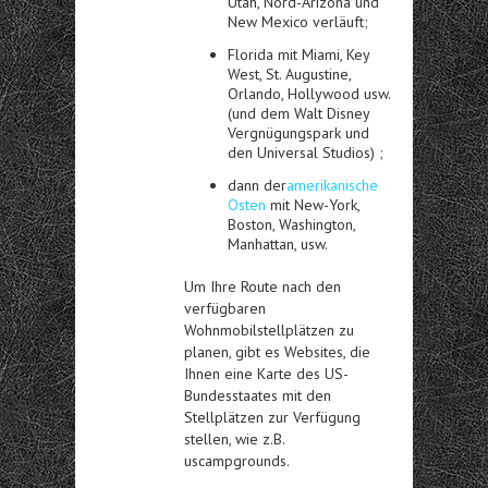
Utah, Nord-Arizona und
New Mexico verläuft;
Florida mit Miami, Key
West, St. Augustine,
Orlando, Hollywood usw.
(und dem Walt Disney
Vergnügungspark und
den Universal Studios) ;
dann der
amerikanische
Osten
mit New-York,
Boston, Washington,
Manhattan, usw.
Um Ihre Route nach den
verfügbaren
Wohnmobilstellplätzen zu
planen, gibt es Websites, die
Ihnen eine Karte des US-
Bundesstaates mit den
Stellplätzen zur Verfügung
stellen, wie z.B.
uscampgrounds.