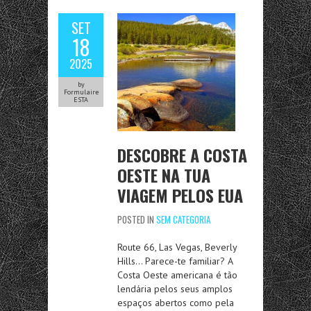
SET
18
2025
by
Formulaire
ESTA
DESCOBRE A COSTA
OESTE NA TUA
VIAGEM PELOS EUA
POSTED IN
SEM CATEGORIA
Route 66, Las Vegas, Beverly
Hills… Parece-te familiar? A
Costa Oeste americana é tão
lendária pelos seus amplos
espaços abertos como pela