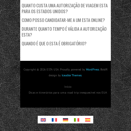
QUANTO CUSTA UMA AUTORIZAÇÃO DE VIAGEM ESTA
PARA OS ESTADOS UNIDOS?
COMO POSSO CANDIDATAR-ME A UM ESTA ONLINE?
DURANTE QUANTO TEMPO É VÁLIDA A AUTORIZAÇÃO
ESTA?
QUANDO É QUE O ESTA É OBRIGATÓRIO?
Copyright © 2026 ESTA USA. Proudly powered by
WordPress
. BoldR
design by
Iceable Themes
.
Início
Dicas e itinerários para uma road trip inesquecível nos EUA