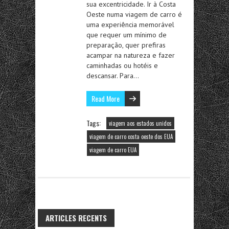
sua excentricidade. Ir à Costa
Oeste numa viagem de carro é
uma experiência memorável
que requer um mínimo de
preparação, quer prefiras
acampar na natureza e fazer
caminhadas ou hotéis e
descansar. Para…
Read More
Tags:
viagem aos estados unidos
viagem de carro costa oeste dos EUA
viagem de carro EUA
ARTICLES RECENTS