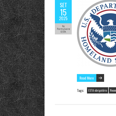
SET
15
2025
by
Formulaire
ESTA
Read More
Tags:
ESTA obrigatório
Nece