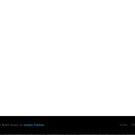
Início
Di
s
. BoldR design by
Iceable Themes
.