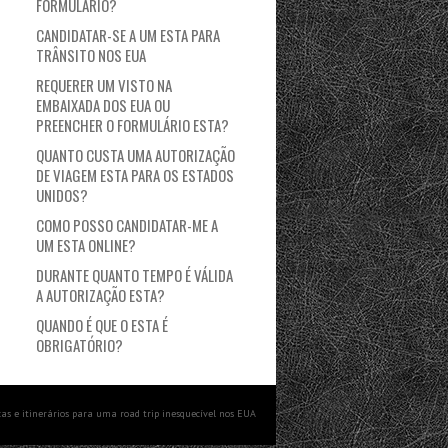
FORMULÁRIO?
CANDIDATAR-SE A UM ESTA PARA
TRÂNSITO NOS EUA
REQUERER UM VISTO NA
EMBAIXADA DOS EUA OU
PREENCHER O FORMULÁRIO ESTA?
QUANTO CUSTA UMA AUTORIZAÇÃO
DE VIAGEM ESTA PARA OS ESTADOS
UNIDOS?
COMO POSSO CANDIDATAR-ME A
UM ESTA ONLINE?
DURANTE QUANTO TEMPO É VÁLIDA
A AUTORIZAÇÃO ESTA?
QUANDO É QUE O ESTA É
OBRIGATÓRIO?
cas e itinerários para uma road trip inesquecível nos EUA