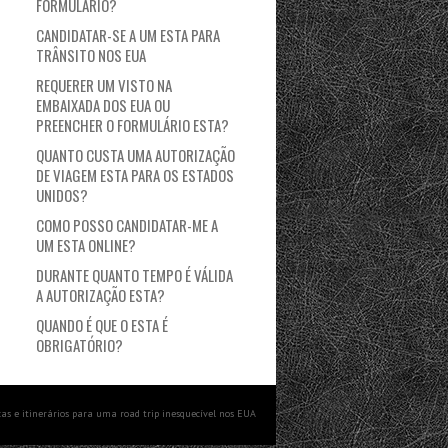
FORMULÁRIO?
CANDIDATAR-SE A UM ESTA PARA
TRÂNSITO NOS EUA
REQUERER UM VISTO NA
EMBAIXADA DOS EUA OU
PREENCHER O FORMULÁRIO ESTA?
QUANTO CUSTA UMA AUTORIZAÇÃO
DE VIAGEM ESTA PARA OS ESTADOS
UNIDOS?
COMO POSSO CANDIDATAR-ME A
UM ESTA ONLINE?
DURANTE QUANTO TEMPO É VÁLIDA
A AUTORIZAÇÃO ESTA?
QUANDO É QUE O ESTA É
OBRIGATÓRIO?
cas e itinerários para uma road trip inesquecível nos EUA