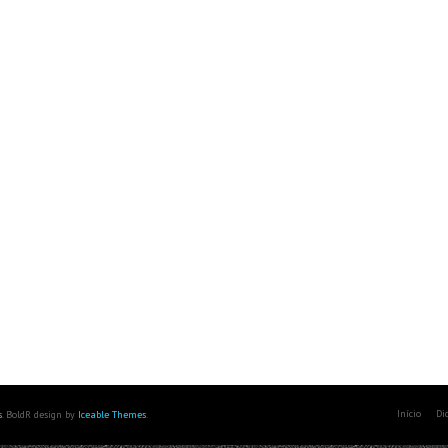
Início
Di
s
. BoldR design by
Iceable Themes
.