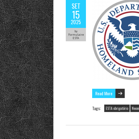
SET
15
2025
by
Formulaire
ESTA
Read More
Tags:
ESTA obrigatório
Nece